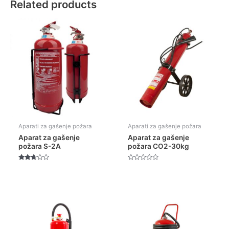
Related products
Aparati za gašenje požara
Aparati za gašenje požara
Aparat za gašenje
Aparat za gašenje
požara S-2A
požara CO2-30kg
Rated
Rated
2.52
0
out of
out
5
of
5