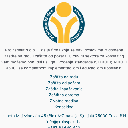
5
o
u
t
o
f
5
Proinspekt d.o.o.Tuzla je firma koja se bavi poslovima iz domena
zaštite na radu i zaštite od požara. U okviru sektora za konsalting
vam možemo ponuditi usluge uvođenja standarda ISO 9001; 14001 i
45001 sa kompletnom implementacijom i edukacijom uposlenih.
Zaštita na radu
Zaštita od požara
Zaštita i spašavanje
Zaštitna oprema
Životna sredina
Konsalting
Ismeta Mujezinovića 45 (Blok A-7, naselje Sjenjak) 75000 Tuzla BiH
info@proinspekt.ba
+387 61 649 420