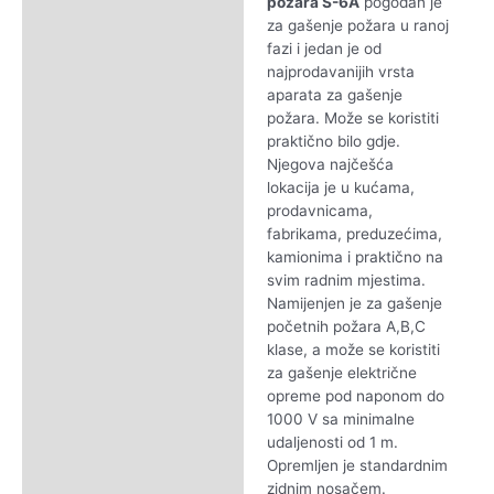
požara S-6A
pogodan je
za gašenje požara u ranoj
Reviews (0)
fazi i jedan je od
najprodavanijih vrsta
aparata za gašenje
požara. Može se koristiti
praktično bilo gdje.
Njegova najčešća
lokacija je u kućama,
prodavnicama,
fabrikama, preduzećima,
kamionima i praktično na
svim radnim mjestima.
Namijenjen je za gašenje
početnih požara A,B,C
klase, a može se koristiti
za gašenje električne
opreme pod naponom do
1000 V sa minimalne
udaljenosti od 1 m.
Opremljen je standardnim
zidnim nosačem.