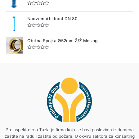
o
d
f
0
5
R
o
a
u
t
Nadzemni hidrant DN 80
t
e
o
d
f
0
5
R
o
a
u
t
Obrtna Spojka Ø52mm Ž/Ž Mesing
t
e
o
d
f
0
5
R
o
a
u
t
t
e
o
d
f
0
5
o
u
t
o
f
5
Proinspekt d.o.o.Tuzla je firma koja se bavi poslovima iz domena
zaštite na radu i zaštite od požara. U okviru sektora za konsalting