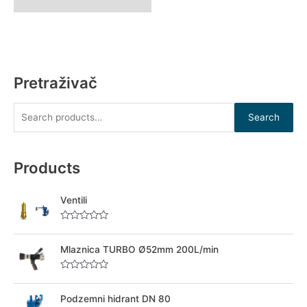
Pretraživač
Search
Products
Ventili
R
a
t
Mlaznica TURBO Ø52mm 200L/min
e
d
0
R
o
a
u
t
Podzemni hidrant DN 80
t
e