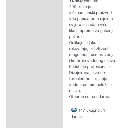
TURBO
Ø52mm
200L/min je
višenamjenski proizvod,
vrlo popularan u cijelom
svijetu i spada u višu
klasu opreme za gašenje
požara.
Odlikuje je lako
rukovanje, izdržljivost i
mogućnost usmeravanja
i kontrole vodenog mlaza.
Koriste je profesionalci.
Dizajnirana je za ne-
turbulentno strujanje
vode u punom položaju
mlaza.
Otporne su na udarce.
147 ukupno
, 1
danas